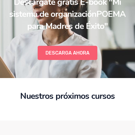
Descárgate gratis E-book
"Mi
sistema de organización
POEMA
para Madres de Éxito"
DESCARGA AHORA
Nuestros próximos cursos