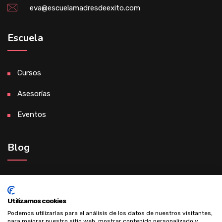
eva@escuelamadresdeexito.com
Escuela
Cursos
Asesorías
Eventos
Blog
Madre de éxito gracias al desarrollo
personal
Utilizamos cookies
Podemos utilizarlas para el análisis de los datos de nuestros visitantes,
para mejorar nuestro sitio web, mostrar contenido personalizado y