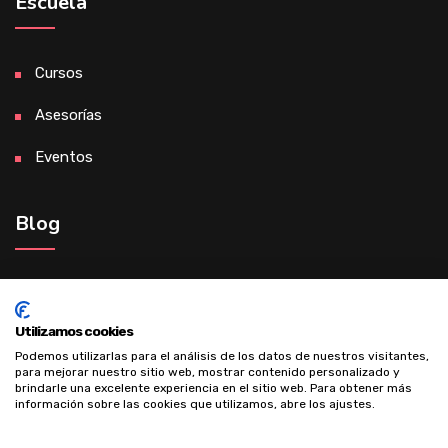
Escuela
Cursos
Asesorías
Eventos
Blog
Madre de éxito gracias al desarrollo
personal
Utilizamos cookies
Podemos utilizarlas para el análisis de los datos de nuestros visitantes,
para mejorar nuestro sitio web, mostrar contenido personalizado y
brindarle una excelente experiencia en el sitio web. Para obtener más
información sobre las cookies que utilizamos, abre los ajustes.