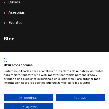
Cursos
Asesorías
Eventos
Blog
Madre de éxito gracias al desarrollo
personal
Utilizamos cookies
Podemos utilizarlas para el análisis de los datos de nuestros visitantes,
para mejorar nuestro sitio web, mostrar contenido personalizado y
brindarle una excelente experiencia en el sitio web. Para obtener más
información sobre las cookies que utilizamos, abre los ajustes.
Ok, continuar
Rechazar
Política de privacidad
-
Política de cookies
-
Aviso legal
¿Cómo puedo ayudarte?
No, ajustar