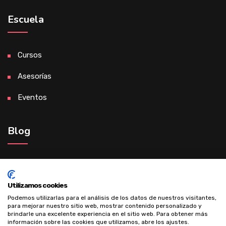
Escuela
Cursos
Asesorías
Eventos
Blog
Madre de éxito gracias al desarrollo
personal
Utilizamos cookies
Podemos utilizarlas para el análisis de los datos de nuestros visitantes,
para mejorar nuestro sitio web, mostrar contenido personalizado y
brindarle una excelente experiencia en el sitio web. Para obtener más
información sobre las cookies que utilizamos, abre los ajustes.