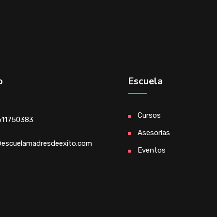
o
Escuela
Cursos
611750383
Asesorías
escuelamadresdeexito.com
Eventos