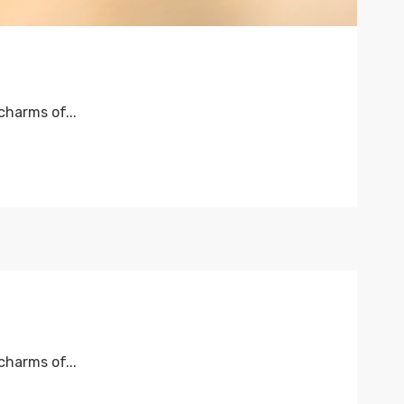
harms of...
harms of...