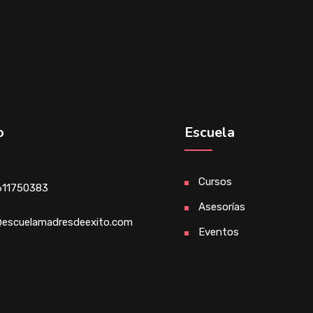
o
Escuela
Cursos
611750383
Asesorías
escuelamadresdeexito.com
Eventos