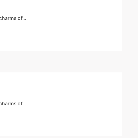
harms of...
harms of...