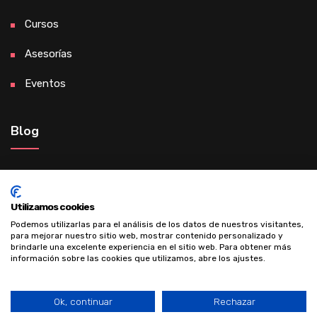
Cursos
Asesorías
Eventos
Blog
Madre de éxito gracias al desarrollo
personal
Utilizamos cookies
Podemos utilizarlas para el análisis de los datos de nuestros visitantes,
para mejorar nuestro sitio web, mostrar contenido personalizado y
brindarle una excelente experiencia en el sitio web. Para obtener más
información sobre las cookies que utilizamos, abre los ajustes.
Ok, continuar
Rechazar