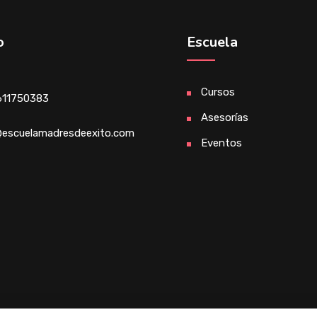
o
Escuela
Cursos
611750383
Asesorías
escuelamadresdeexito.com
Eventos