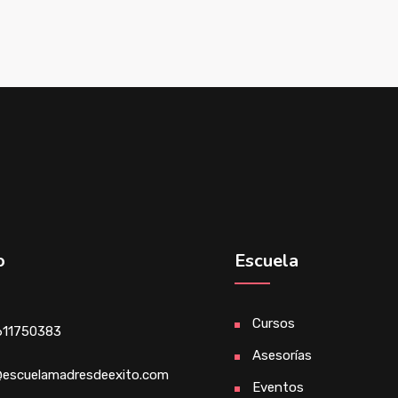
o
Escuela
Cursos
611750383
Asesorías
escuelamadresdeexito.com
Eventos