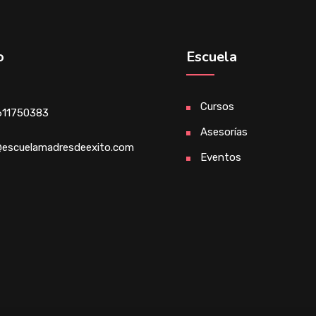
o
Escuela
Cursos
611750383
Asesorías
escuelamadresdeexito.com
Eventos